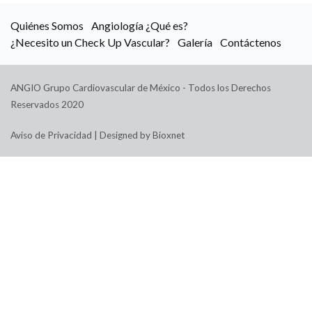
Quiénes Somos
Angiología ¿Qué es?
¿Necesito un Check Up Vascular?
Galería
Contáctenos
ANGIO Grupo Cardiovascular de México - Todos los Derechos
Reservados 2020
Aviso de Privacidad
|
Designed by Bioxnet